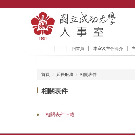
跳
到
主
要
內
容
區
:::
回首頁
本室及主任簡介
:::
首頁
延長服務
相關表件
相關表件
相關表件下載