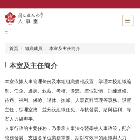
跳
到
主
要
內
:::
容
區
首頁
組織成員
本室及主任簡介
本室及主任簡介
本室依據人事管理條例及本組組織規程設置，掌理本校組織編
制、任免、遷調、敘薪、考核、獎懲、差假勤惰、訓練進修、
待遇、福利、保險、退休、撫卹、人事資料管理等事務。設置
主任，綜理室務，並分設組織任免、考核發展、給與福利、專
案人力組辦事。
人事行政的主要任務，乃秉承人事法令暨學校人事政策，配合
校務發展，支援各單位業務需要。期以有效率的組織與人力，